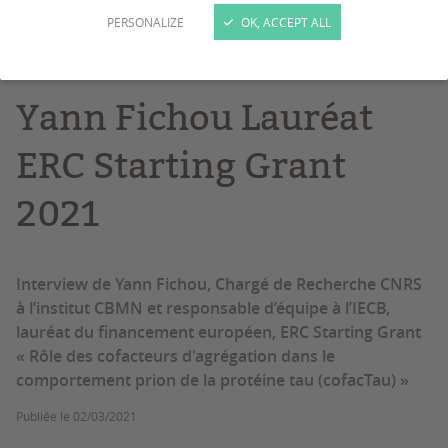
PERSONALIZE
OK, ACCEPT ALL
interview
Projet de recherche
ERC
Spectroscopie
Yann Fichou Lauréat
ERC Starting Grant
2021
Interview de Yann Fichou, Chargé de Recherche CNRS
à l’institut CBMN et responsable d’équipe à l’IECB,
lauréat du financement européen, ERC Starting Grant
« Rôle des cofacteurs d'agrégation dans le
comportement prion de la protéine tau (cofacTau) »
Publiée le
02/03/2021