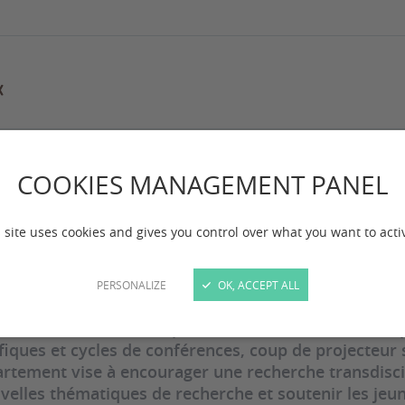
COOKIES MANAGEMENT PANEL
e du département
 site uses cookies and gives you control over what you want to acti
 mise à jour :
le 16/04/2026
PERSONALIZE
OK, ACCEPT ALL
s actions et la mise en place d’outils d’animation ada
ifiques et cycles de conférences, coup de projecteur 
artement vise à encourager une recherche transdiscip
velles thématiques de recherche et soutenir les jeu