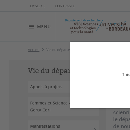
DYSLEXIE
CONTRASTE
MENU
Accueil
Vie du département
Vi
Vie du département
This
Appels à projets
Dernière
Femmes et Science - Prix
Par se
Gerty Cori
scient
le dép
de nou
Manifestations