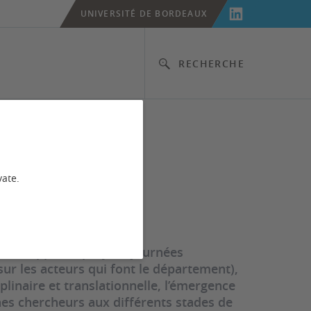
UNIVERSITÉ DE BORDEAUX
RECHERCHE
vate.
ptés (appels à projets, Journées
sur les acteurs qui font le département),
linaire et translationnelle, l’émergence
nes chercheurs aux différents stades de