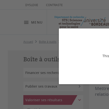
DYSLEXIE
CONTRASTE
MENU
Accueil
Boîte à outils
Valoriser ses résultats
Va
This
Boîte à outils
Financer ses recherches
Publier ses travaux
Mettre
relati
Valoriser ses résultats