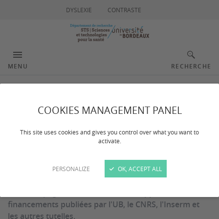
DYSLEXIE
CONTRASTE
MENU
RECHERCHE
AAP/AMI UB et autres
COOKIES MANAGEMENT PANEL
tutelles
This site uses cookies and gives you control over what you want to
activate.
Dernière mise à jour :
le 16/07/2026
PERSONALIZE
OK, ACCEPT ALL
Sur cette page, sont à consulter les opportunités de
financements publiées par l'UB, le CNRS, l'Inserm et
les autres tutelles.