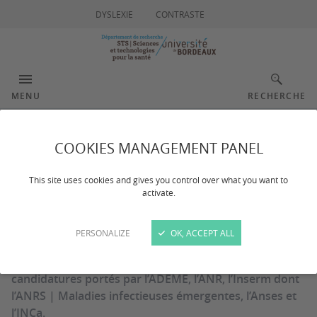
DYSLEXIE
CONTRASTE
MENU
RECHERCHE
appelsprojetsrecherche.f
COOKIES MANAGEMENT PANEL
This site uses cookies and gives you control over what you want to
activate.
PERSONALIZE
OK, ACCEPT ALL
appelsprojetsrecherche.fr est un portail qui centralise
toutes les informations sur les appels à projets et à
candidatures portés par l’ADEME, l’ANR, l’Inserm dont
l’ANRS | Maladies infectieuses émergentes, l’Anses et
l’INCa.