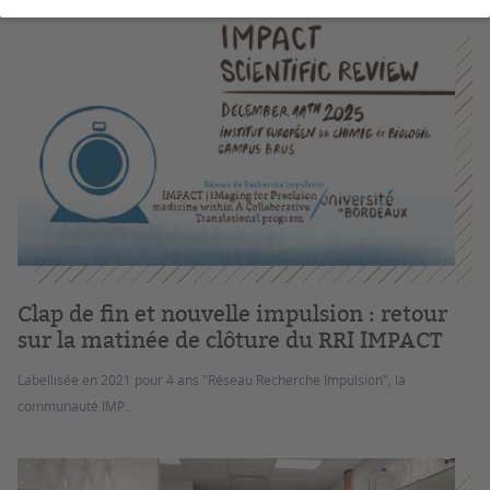
Clap de fin et nouvelle impulsion : retour
sur la matinée de clôture du RRI IMPACT
Labellisée en 2021 pour 4 ans "Réseau Recherche Impulsion", la
communauté IMP...