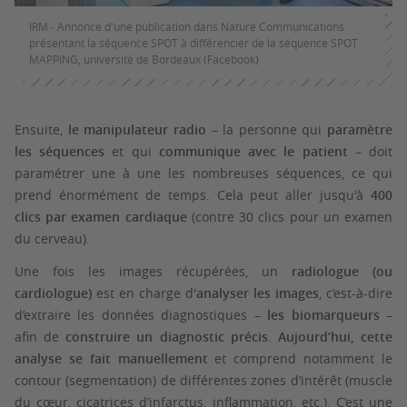
IRM - Annonce d'une publication dans Nature Communications
présentant la séquence SPOT à différencier de la séquence SPOT
MAPPING, université de Bordeaux (Facebook)
Ensuite,
le manipulateur radio
– la personne qui
paramètre
les séquences
et qui
communique avec le patient
– doit
paramétrer une à une les nombreuses séquences, ce qui
prend énormément de temps. Cela peut aller jusqu'à
400
clics par examen cardiaque
(contre 30 clics pour un examen
du cerveau).
Une fois les images récupérées, un
radiologue (ou
cardiologue)
est en charge d'
analyser les images
, c’est-à-dire
d’
extraire
les données diagnostiques –
les biomarqueurs
–
afin de
construire un diagnostic précis
.
Aujourd’hui, cette
analyse se fait manuellement
et comprend notamment le
contour (segmentation) de différentes zones d’intérêt (muscle
du cœur, cicatrices d’infarctus, inflammation, etc.). C’est une