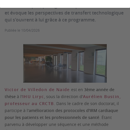
d’obtenir ce prix, partage son expérience du concours
et évoque les perspectives de transfert technologique
qui s'ouvrent à lui grâce à ce programme.
Publiée le
10/04/2026
Victor de Villedon de Naide
est en
3ème année de
thèse
à l'
IHU Liryc
, sous la direction d'
Aurélien Bustin,
professeur au CRCTB
. Dans le cadre de son doctorat, il
participe à l'
amélioration des protocoles d'IRM cardiaque
pour les patients et les professionnels de santé
. Étant
parvenu à développer une séquence et une méthode