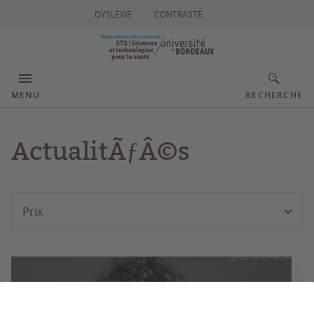
DYSLEXIE
CONTRASTE
MENU
RECHERCHE
ActualitÃƒÂ©s
Filtrer
Prix