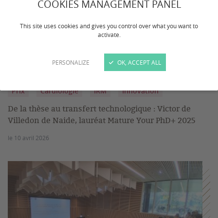
COOKIES MANAGEMENT PANEL
This site uses cookies and gives you control over what you want to
activate.
PERSONALIZE
OK, ACCEPT ALL
Prix
Cardiologie
IRM
Innovation
De la thèse au transfert technologique : Victor de
Villedon de Naide, lauréat Mature Your PhD+ 2025
le 10 avril 2026