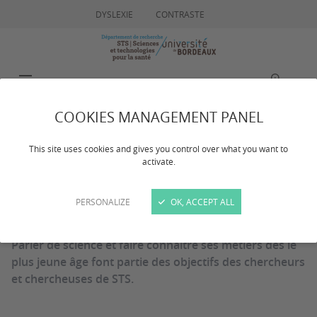
DYSLEXIE
CONTRASTE
MENU
RECHERCHE
COOKIES MANAGEMENT PANEL
Dans les classes
This site uses cookies and gives you control over what you want to
activate.
PERSONALIZE
OK, ACCEPT ALL
Dernière mise à jour :
le 05/01/2024
Parler de science et faire connaître ses métiers dès le
plus jeune âge font partie des objectifs des chercheurs
et chercheuses de STS.