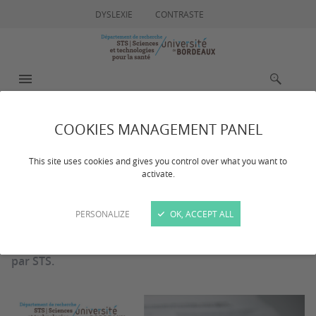
DYSLEXIE
CONTRASTE
MENU
RECHERCHE
COOKIES MANAGEMENT PANEL
Lauréats 2023
This site uses cookies and gives you control over what you want to
activate.
Dernière mise à jour :
le 03/03/2025
PERSONALIZE
OK, ACCEPT ALL
En 2023, 2 ateliers technologiques ont été soutenus
par STS.