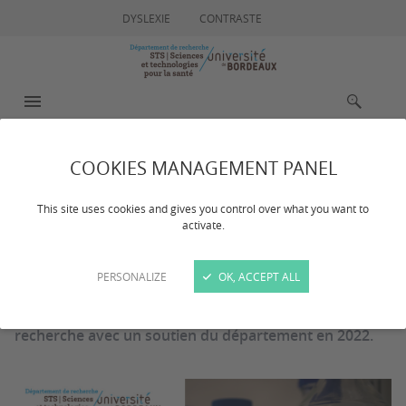
DYSLEXIE
CONTRASTE
MENU
RECHERCHE
COOKIES MANAGEMENT PANEL
Lauréats 2022
This site uses cookies and gives you control over what you want to
activate.
Dernière mise à jour :
le 03/03/2025
PERSONALIZE
OK, ACCEPT ALL
2 Lauréats de l'AAP Mobilité ont pu partir en séjour de
recherche avec un soutien du département en 2022.