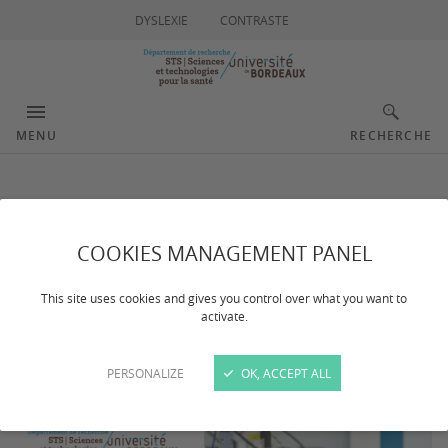
DYSLEXIE
CONTRASTE
MENU
RECHERCHE
Lauréats 2026
COOKIES MANAGEMENT PANEL
Dernière mise à jour :
le 04/03/2026
This site uses cookies and gives you control over what you want to
activate.
En 2025, 5 ateliers technologiques ont été montés avec
le soutien du département.
PERSONALIZE
OK, ACCEPT ALL