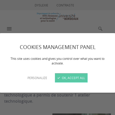
DYSLEXIE
CONTRASTE
MENU
RECHERCHE
COOKIES MANAGEMENT PANEL
Lauréats 2020
This site uses cookies and gives you control over what you want to
activate.
Dernière mise à jour :
le 03/03/2025
PERSONALIZE
OK, ACCEPT ALL
Pour sa première édition, en 2020, l'AAP atelier
technologique a permis de soutenir 1 atelier
technologique.