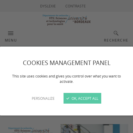
DYSLEXIE
CONTRASTE
MENU
RECHERCHE
Lauréats 2026
COOKIES MANAGEMENT PANEL
This site uses cookies and gives you control over what you want to
activate.
Dernière mise à jour :
le 03/03/2026
PERSONALIZE
OK, ACCEPT ALL
En 2026, le département a soutenu 5 projets de
recherche menés en collaboration inter-unité.