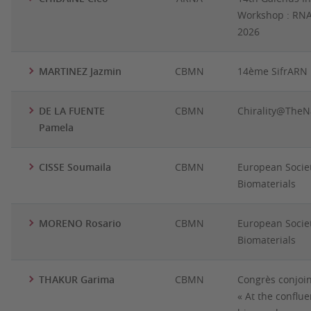
Workshop : RNA
2026
MARTINEZ Jazmin
CBMN
14ème SifrARN
DE LA FUENTE
CBMN
Chirality@TheN
Pamela
CISSE Soumaila
CBMN
European Societ
Biomaterials
MORENO Rosario
CBMN
European Societ
Biomaterials
THAKUR Garima
CBMN
Congrès conjo
« At the conflue