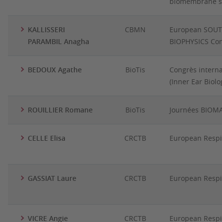
biomembrane s
KALLISSERI
CBMN
European SOUT
PARAMBIL Anagha
BIOPHYSICS Con
BEDOUX Agathe
BioTis
Congrès interna
(Inner Ear Biolo
ROUILLIER Romane
BioTis
Journées BIOM
CELLE Elisa
CRCTB
European Respir
GASSIAT Laure
CRCTB
European Respir
VICRE Angie
CRCTB
European Respir