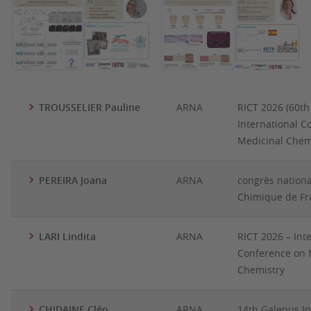
TROUSSELIER Pauline
ARNA
RICT 2026 (60th 
International C
Medicinal Chem
PEREIRA Joana
ARNA
congrès nationa
Chimique de Fr
LARI Lindita
ARNA
RICT 2026 – Int
Conference on 
Chemistry
CHIDAINE Cléo
ARNA
14th Galenus In