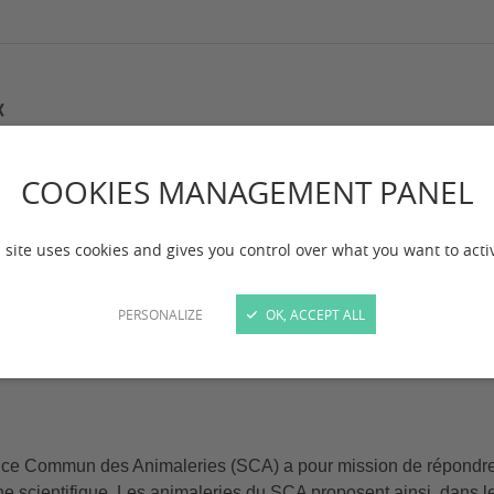
COOKIES MANAGEMENT PANEL
ies (SCA)
rvice Commun des 
 site uses cookies and gives you control over what you want to acti
CA)
PERSONALIZE
OK, ACCEPT ALL
ice Commun des Animaleries (SCA) a pour mission de répondre a
e scientifique. Les animaleries du SCA proposent ainsi, dans le