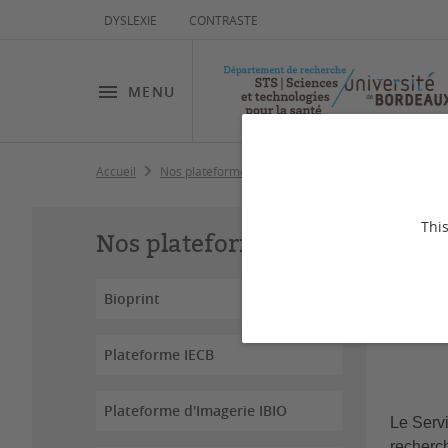
DYSLEXIE
CONTRASTE
MENU
Accueil
Nos plateformes
Service Commun des Animaler
Se
This
Nos plateformes
(S
Bioprint
Plateforme IECB
Plateforme d'Imagerie IBIO
Le Serv
recherch