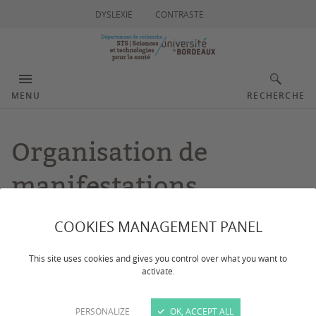
DYSLEXIE
CONTRASTE
MENU
RECHERCHE
Organisation de
manifestations
scientifiques
COOKIES MANAGEMENT PANEL
This site uses cookies and gives you control over what you want to
Dernière mise à jour :
le 03/03/2026
activate.
Le Département STS souhaite renouveler son
PERSONALIZE
OK, ACCEPT ALL