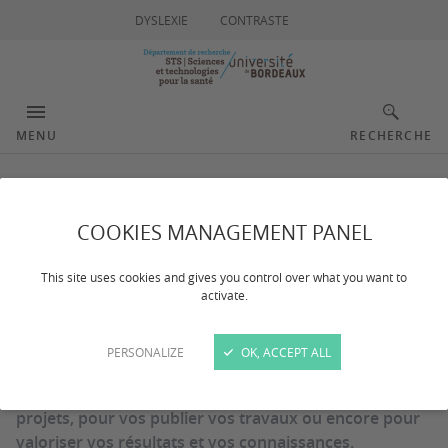
DYSLEXIE
CONTRASTE
MENU
RECHERCHE
Boîte à outils
COOKIES MANAGEMENT PANEL
This site uses cookies and gives you control over what you want to
activate.
Un besoin ? Des outils ! Le département STS met à
PERSONALIZE
OK, ACCEPT ALL
votre disposition quelques outils et liens pour vous
aider dans la recherche de financements de vos
projets, pour vos publier vos travaux ou encore pour
valoriser vos résultats et vos connaissances.