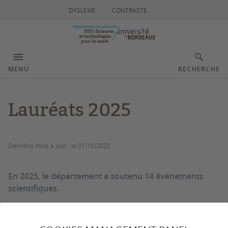
DYSLEXIE
CONTRASTE
MENU
RECHERCHE
Lauréats 2025
Dernière mise à jour :
le 01/10/2025
En 2025, le département a soutenu 14 événements
scientifiques.