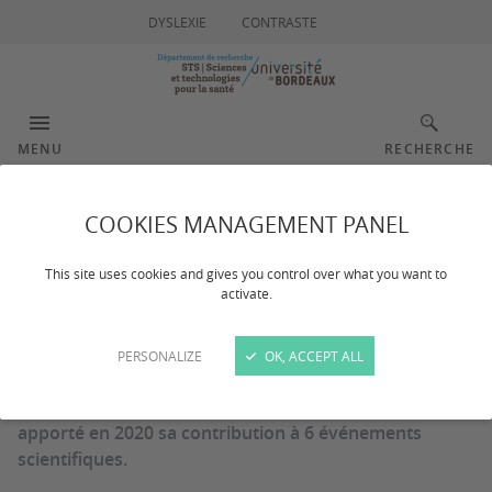
DYSLEXIE
CONTRASTE
MENU
RECHERCHE
Lauréats 2020
COOKIES MANAGEMENT PANEL
This site uses cookies and gives you control over what you want to
activate.
Dernière mise à jour :
le 03/03/2025
PERSONALIZE
OK, ACCEPT ALL
Pour la première édition de l'AAP Organisation de
manifestations scientifiques, le département a
apporté en 2020 sa contribution à 6 événements
scientifiques.