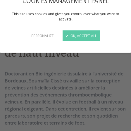
COOKIES MANAGEMENT PANEL
Portrait
jeunes chercheurs
Sport
This site uses cookies and gives you control over what you want to
activate.
Concilier recherche
scientifique et football
PERSONALIZE
OK, ACCEPT ALL
de haut niveau
Doctorant en Bio-ingénierie tissulaire à l’université de
Bordeaux, Soumaïla Cissé travaille sur la conception
de veines artificielles destinées à améliorer la
prévention des évènements thromboembolique
veineux. En parallèle, il évolue en football à un niveau
régional exigeant. Dans cet entretien, il revient sur son
parcours, son projet de recherche et son quotidien
entre laboratoire et terrains de foot.