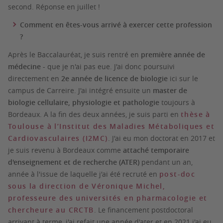
second. Réponse en juillet !
Comment en êtes-vous arrivé à exercer cette profession
?
Après le Baccalauréat, je suis rentré en
première année de
médecine
- que je n'ai pas eue. J'ai donc poursuivi
directement en
2e année de licence de biologie
ici sur le
campus de Carreire. J'ai intégré ensuite un
master de
biologie cellulaire, physiologie et pathologie
toujours à
Bordeaux. A la fin des deux années, je suis parti en
thèse à
Toulouse à l’Institut des Maladies Métaboliques et
Cardiovasculaires (I2MC)
. J'ai eu mon doctorat en 2017 et
je suis revenu à Bordeaux comme
attaché temporaire
d'enseignement et de recherche (ATER)
pendant un an,
année à l'issue de laquelle j'ai été recruté en
post-doc
sous la direction de Véronique Michel,
professeure des universités en pharmacologie et
chercheure au CRCTB
. Le financement postdoctoral
arrivant à terme, j'ai refait une année d'ater et en 2021 j'ai eu