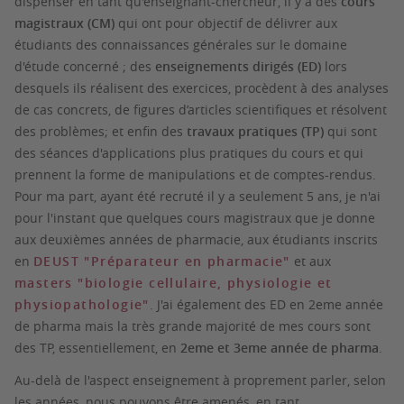
dispenser en tant qu'enseignant-chercheur, il y a des
cours
magistraux (CM)
qui ont pour objectif de délivrer aux
étudiants des connaissances générales sur le domaine
d'étude concerné ; des
enseignements dirigés (ED)
lors
desquels ils réalisent des exercices, procèdent à des analyses
de cas concrets, de figures d’articles scientifiques et résolvent
des problèmes; et enfin des
travaux pratiques (TP)
qui sont
des séances d'applications plus pratiques du cours et qui
prennent la forme de manipulations et de comptes-rendus.
Pour ma part, ayant été recruté il y a seulement 5 ans, je n'ai
pour l'instant que quelques cours magistraux que je donne
aux deuxièmes années de pharmacie, aux étudiants inscrits
en
DEUST "Préparateur en pharmacie"
et aux
masters "biologie cellulaire, physiologie et
physiopathologie"
. J'ai également des ED en 2eme année
de pharma mais la très grande majorité de mes cours sont
des TP, essentiellement, en
2eme et 3eme année de pharma
.
Au-delà de l'aspect enseignement à proprement parler, selon
les années, nous pouvons être amenés, en tant