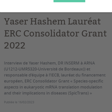
interview
Projet de recherche
ERC
ARNm
Yaser Hashem Lauréat
ERC Consolidator Grant
2022
Interview de Yaser Hashem, DR INSERM à ARNA
(U1212-UMR5320-Université de Bordeaux)) et
responsable d’équipe à l’IECB, lauréat du financement
européen, ERC Consolidator Grant « Species-specific
aspects in eukaryotic mRNA translation modulation
and their implications in diseases (SpicTrans) »
Publiée le
16/02/2023