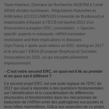
Yaser Hashem, Directeur de Recherche INSERM à l'unité
(
ARNA
Acides nucléiques : Régulations Naturelles et
Artificielles (U1212-UMR5320-Université de Bordeaux)) et
responsable d’équipe à l’IECB est lauréat 2022 d'un
financement européen ERC consolidator : «
Species-
specific aspects in eukaryotic mRNA translation
modulation and their implications in diseases
(
SpicTrans) » après avoir obtenu un ERC starting en 2017
et le prix par l' EBSA (European Biophysical Societies
Association) en 2021, ce qui est particulièrement
impressionnant.
- C'est votre second ERC, en quoi est-il lié au premier
et en quoi est-il différent ?
Ce second projet ERC est une suite logique de l'ERC de
2017 qui visait à répondre à des questions fondamentales
sur l'identification et la caractérisation de différences
structurales et fonctionnelles dans les mécanismes de
traduction de l'ARNm entre des pathogènes eucaryotes et
leurs hôtes mammifères. Grâce aux avancées de ce projet,