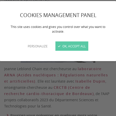
Publiée le
26/09/2025
COOKIES MANAGEMENT PANEL
This site uses cookies and gives you control over what you want to
activate.
PERSONALIZE
OK, ACCEPT ALL
Jeanne Leblond Chain est chercheurse au
laboratoire
ARNA (Acides nucléiques : Régulations naturelles
et artificielles)
. Elle est lauréate avec
Isabelle Dupin
,
enseignante-chercheuse au
CRCTB (Centre de
recherche cardio-thoracique de Bordeaux)
, de l'AAP
projets collaboratifs 2023 du Département Sciences et
Technologies pour la Santé.
Pourriez-vous présenter en quelques mots votre