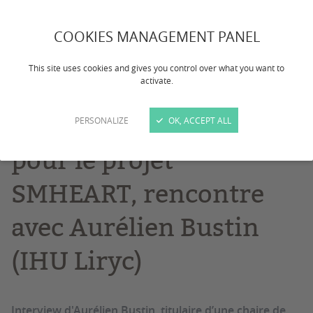
Portrait
Projet de recherche
COOKIES MANAGEMENT PANEL
De la Chaire de
This site uses cookies and gives you control over what you want to
professeur junior à
activate.
l'ERC Starting Grant
PERSONALIZE
OK, ACCEPT ALL
pour le projet
SMHEART, rencontre
avec Aurélien Bustin
(IHU Liryc)
Interview d'Aurélien Bustin, titulaire d’une chaire de