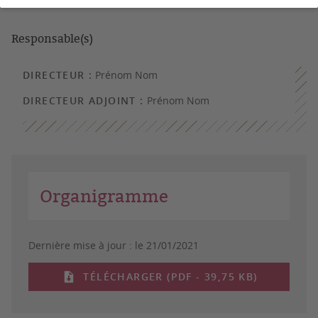
Responsable(s)
DIRECTEUR :
Prénom Nom
DIRECTEUR ADJOINT :
Prénom Nom
Organigramme
Dernière mise à jour :
le 21/01/2021
TÉLÉCHARGER (PDF - 39,75 KB)