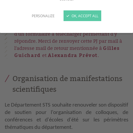
Tous les ans, le département STS lance une série
PERSONALIZE
OK, ACCEPT ALL
d'AAP (en février - mars) pour soutenir ces
unités, ces personnels ... Chaque AAP est assorti
d'un formulaire à télécharger permettant d'y
répondre. Merci de renvoyer cette PJ par mail à
Gilles
l'adresse mail de retour mentionnée à
Guichard
Alexandra Prévot
et
.
Organisation de manifestations
scientifiques
Le Département STS souhaite renouveler son dispositif
de soutien pour l’organisation de colloques, de
conférences et d'écoles d'été sur les périmètres
thématiques du département.