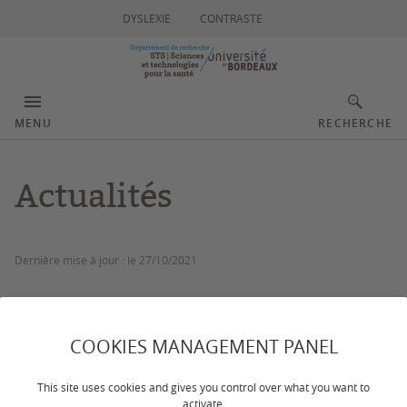
DYSLEXIE
CONTRASTE
MENU
RECHERCHE
Actualités
Dernière mise à jour :
le 27/10/2021
Tout au long de l'année, le département propose des
appels à projets ou à participation de diverses nature
COOKIES MANAGEMENT PANEL
(ateliers, manifestations scientifiques, mobilités,
équipements ou projets collaboratifs).
This site uses cookies and gives you control over what you want to
activate.