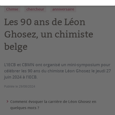
Chimie
chercheur
anniversaire
Les 90 ans de Léon
Ghosez, un chimiste
belge
L’IECB et CBMN ont organisé un mini-symposium pour
célébrer les 90 ans du chimiste Léon Ghosez le jeudi 27
juin 2024 à l’IECB.
Publiée le
29/08/2024
Comment évoquer la carrière de Léon Ghosez en
quelques mots ?