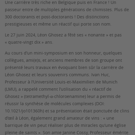
Une carrière très riche en Belgique puis en France ! Un
passeur entre de multiples générations de chimistes. Plus de
300 doctorants et post-doctorants ! Des distinctions
prestigieuses et même un réactif qui porte son nom.
Le 27 juin 2024, Léon Ghosez a fêté ses « nonante » et pas
« quatre-vingt dix » ans.
Au cours d’un mini-symposium en son honneur, quelques
collègues, ami(e)s, et anciens membres de son groupe ont
présenté leurs travaux en évoquant bien sûr la carrière de
Léon Ghosez et leurs souvenirs communs. Ivan Huc,
Professeur à l’Université Louis-et-Maximilien de Munich
(LMU), a rappelé comment l’utilisation du « réactif de
Ghosez » (tetramethyl-α-chloroenamine) leur a permis de
réussir la synthèse de molécules complexes (DOI:
10.1021/jo101360h) et sa présentation était ponctuée de clins
d’œil à Léon, également grand amateur de vins : « une
barrique de vin peut réaliser plus de miracles qu’une église
pleine de saints ». Son amie Janine Cossy, Professeur émérite