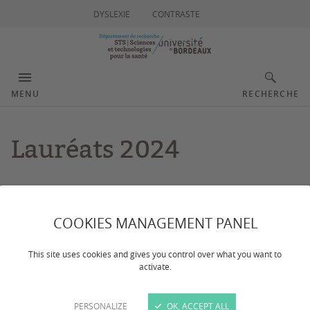
DYSLEXIE
CONTRASTE
MENU
RECHERCHE
Lauréats 2024
Dernière mise à jour :
le 03/03/2025
COOKIES MANAGEMENT PANEL
Pour sa première édition l'AAP Mobilités entrantes
courtes durée du département a permis d'accueillir 6
This site uses cookies and gives you control over what you want to
activate.
chercheurs internationaux au sein des équipes des
laboratoires de STS
PERSONALIZE
OK, ACCEPT ALL